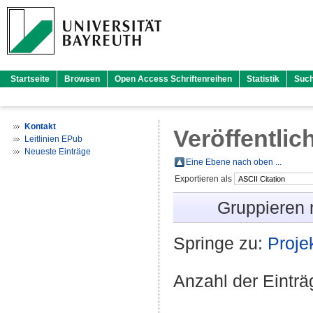
Startseite
Browsen
Open Access Schriftenreihen
Statistik
Suc
Kontakt
Veröffentlic
Leitlinien EPub
Neueste Einträge
Eine Ebene nach oben ...
Exportieren als
Gruppieren
Springe zu:
Proje
Anzahl der Eintr