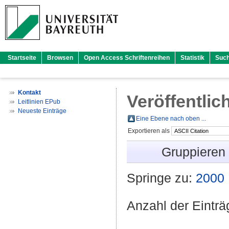
Startseite
Browsen
Open Access Schriftenreihen
Statistik
Suc
Kontakt
Veröffentlic
Leitlinien EPub
Neueste Einträge
Eine Ebene nach oben ...
Exportieren als
Gruppieren
Springe zu:
2000
Anzahl der Eintr