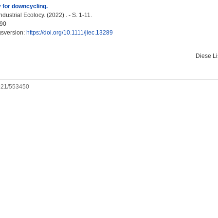
 for downcycling.
ndustrial Ecolocy. (2022) . - S. 1-11.
90
gsversion:
https://doi.org/10.1111/jiec.13289
Diese L
0921/553450