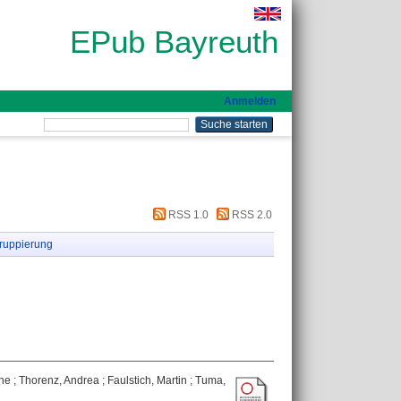
EPub Bayreuth
Anmelden
RSS 1.0
RSS 2.0
ruppierung
ne
;
Thorenz, Andrea
;
Faulstich, Martin
;
Tuma,