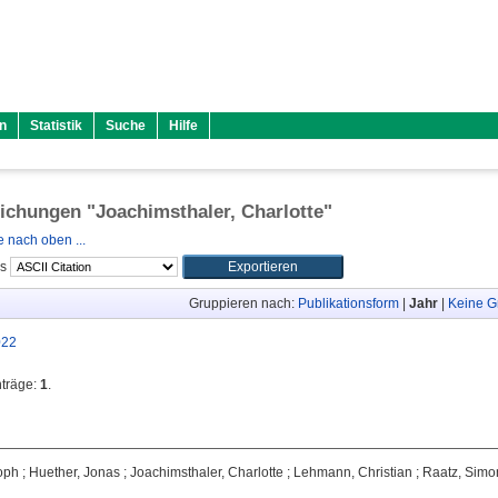
n
Statistik
Suche
Hilfe
lichungen "
Joachimsthaler, Charlotte
"
 nach oben ...
ls
Gruppieren nach:
Publikationsform
|
Jahr
|
Keine G
022
nträge:
1
.
toph
;
Huether, Jonas
;
Joachimsthaler, Charlotte
;
Lehmann, Christian
;
Raatz, Simo