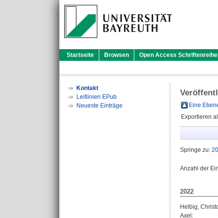
Startseite
Browsen
Open Access Schriftenreihe
Kontakt
Veröffent
Leitlinien EPub
Eine Ebene
Neueste Einträge
Exportieren a
Springe zu:
2
Anzahl der Ei
2022
Helbig, Chris
Axel
: