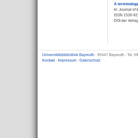
A terminology
In:
Journal of I
ISSN 1530-92
DOI der Verla
Universitätsbibliothek Bayreuth
- 95447 Bayreuth - Tel. 
Kontakt
-
Impressum
-
Datenschutz