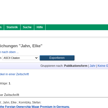
n
Statistik
Suche
Hilfe
lichungen "
Jahn, Elke
"
 nach oben ...
ls
Gruppieren nach:
Publikationsform
|
Jahr
|
Keine G
tikel in einer Zeitschrift
nträge:
1
.
ner Zeitschrift
t
;
Jahn, Elke
;
Kornitzky, Stefan
:
the Foreign Ownership Wage Premium in Germany.