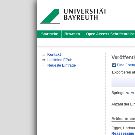
Startseite
Browsen
Open Access Schriftenreihe
Kontakt
Veröffent
Leitlinien EPub
Eine Ebene
Neueste Einträge
Exportieren a
Springe zu:
Ar
Anzahl der Ei
Artikel in ei
Egger, Hartmu
Reassessing 