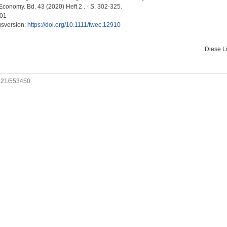
conomy. Bd. 43 (2020) Heft 2 . - S. 302-325.
01
gsversion:
https://doi.org/10.1111/twec.12910
Diese L
0921/553450