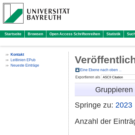
Startseite
Browsen
Open Access Schriftenreihen
Statistik
Suc
Kontakt
Veröffentlic
Leitlinien EPub
Neueste Einträge
Eine Ebene nach oben ...
Exportieren als
Gruppieren
Springe zu:
2023
Anzahl der Eintr