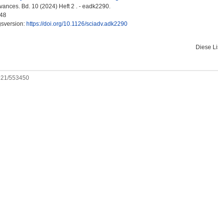
ances. Bd. 10 (2024) Heft 2 . - eadk2290.
48
gsversion:
https://doi.org/10.1126/sciadv.adk2290
Diese L
0921/553450