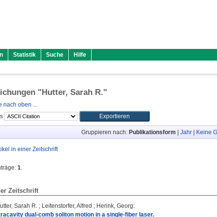
n
Statistik
Suche
Hilfe
lichungen "
Hutter, Sarah R.
"
 nach oben ...
ls
Gruppieren nach:
Publikationsform
|
Jahr
|
Keine G
tikel in einer Zeitschrift
nträge:
1
.
ner Zeitschrift
utter, Sarah R.
;
Leitenstorfer, Alfred
;
Herink, Georg
:
tracavity dual-comb soliton motion in a single-fiber laser.