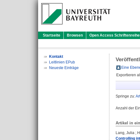
Startseite
Browsen
Open Access Schriftenreihe
Kontakt
Veröffent
Leitlinien EPub
Eine Ebene
Neueste Einträge
Exportieren a
Springe zu:
Ar
Anzahl der Ei
Artikel in ei
Lang, Julia
;
H
Controlling in