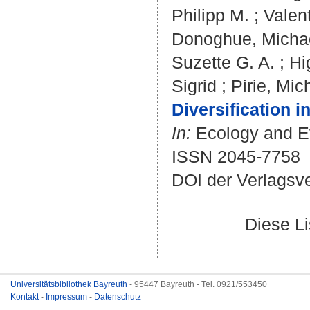
Philipp M.
;
Valent
Donoghue, Michae
Suzette G. A.
;
Hi
Sigrid
;
Pirie, Mic
Diversification 
In:
Ecology and Evo
ISSN 2045-7758
DOI der Verlagsv
Diese L
Universitätsbibliothek Bayreuth
- 95447 Bayreuth - Tel. 0921/553450
Kontakt
-
Impressum
-
Datenschutz