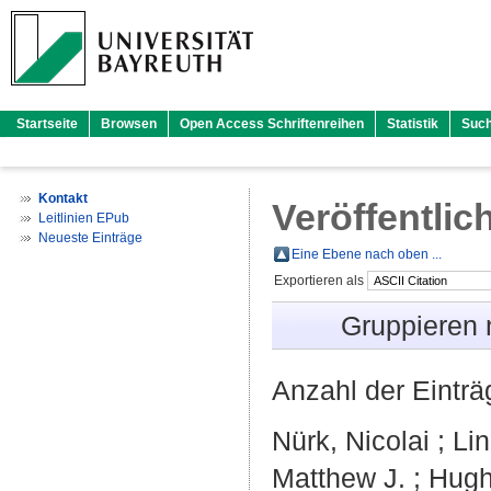
Startseite
Browsen
Open Access Schriftenreihen
Statistik
Suc
Kontakt
Veröffentlic
Leitlinien EPub
Neueste Einträge
Eine Ebene nach oben ...
Exportieren als
Gruppieren
Anzahl der Eintr
Nürk, Nicolai
;
Lin
Matthew J.
;
Hugh