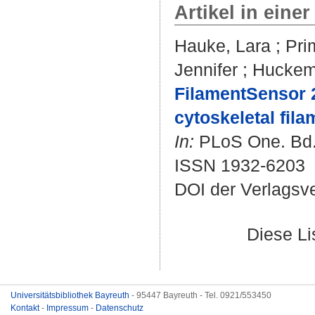
Artikel in einer
Hauke, Lara
;
Pri
Jennifer
;
Huckema
FilamentSensor 2
cytoskeletal fila
In:
PLoS One. Bd. 
ISSN 1932-6203
DOI der Verlagsv
Diese L
Universitätsbibliothek Bayreuth
- 95447 Bayreuth - Tel. 0921/553450
Kontakt
-
Impressum
-
Datenschutz