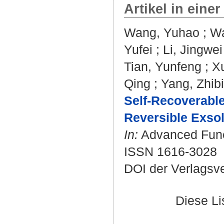
Artikel in einer
Wang, Yuhao
;
Wa
Yufei
;
Li, Jingwei
Tian, Yunfeng
;
X
Qing
;
Yang, Zhib
Self-Recoverable
Reversible Exsol
In:
Advanced Functi
ISSN 1616-3028
DOI der Verlagsv
Diese L