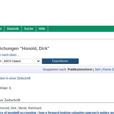
n
Statistik
Suche
Hilfe
lichungen "
Honold, Dirk
"
 nach oben ...
ls
Gruppieren nach:
Publikationsform
|
Jahr
|
Keine G
tikel in einer Zeitschrift
nträge:
1
.
ner Zeitschrift
Honold, Dirk
;
Meckl, Reinhard
:
ce of goodwill accounting : how a forward-looking valuation approach guides goo