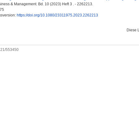
ness & Management. Bd. 10 (2023) Heft 3 . - 2262213.
75
gsversion:
https://doi.org/10.1080/23311975.2023.2262213
Diese 
0921/553450