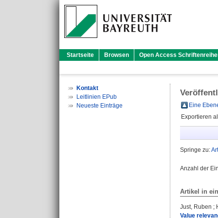
Startseite
Browsen
Open Access Schriftenreihe
Kontakt
Veröffent
Leitlinien EPub
Eine Ebene
Neueste Einträge
Exportieren a
Springe zu:
Ar
Anzahl der Ei
Artikel in ei
Just, Ruben
;
Value relevan