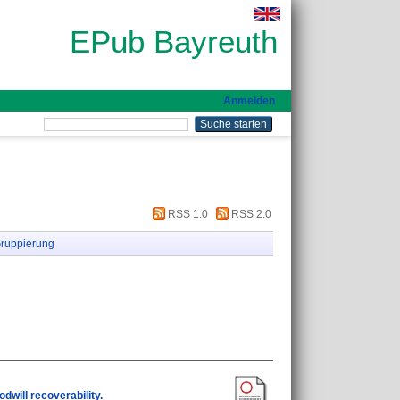
EPub Bayreuth
Anmelden
RSS 1.0
RSS 2.0
ruppierung
dwill recoverability.