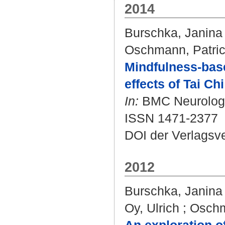
2014
Burschka, Janina
Oschmann, Patri
Mindfulness-based
effects of Tai Ch
In:
BMC Neurology.
ISSN 1471-2377
DOI der Verlagsv
2012
Burschka, Janina
Oy, Ulrich
;
Oschm