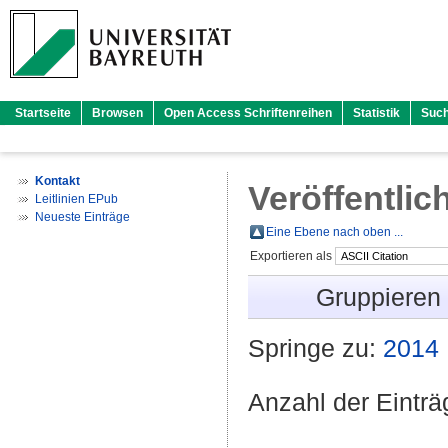
Startseite
Browsen
Open Access Schriftenreihen
Statistik
Suc
Kontakt
Veröffentlic
Leitlinien EPub
Neueste Einträge
Eine Ebene nach oben ...
Exportieren als
Gruppieren
Springe zu:
2014
Anzahl der Eintr