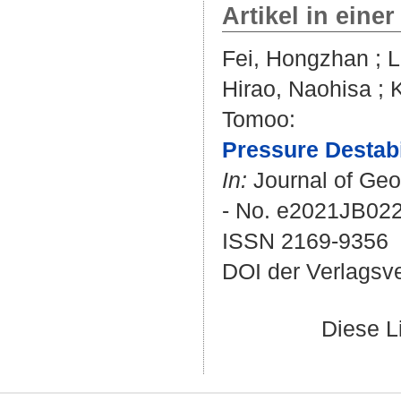
Artikel in einer
Fei, Hongzhan
;
L
Hirao, Naohisa
;
Tomoo
:
Pressure Destabi
In:
Journal of Geop
- No. e2021JB02
ISSN 2169-9356
DOI der Verlagsv
Diese L