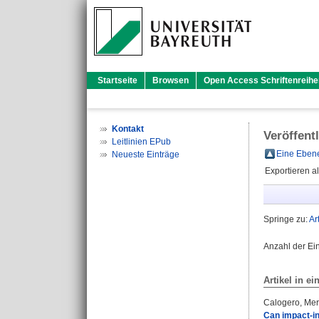
Startseite
Browsen
Open Access Schriftenreihe
Kontakt
Veröffent
Leitlinien EPub
Eine Ebene
Neueste Einträge
Exportieren a
Springe zu:
Ar
Anzahl der Ei
Artikel in ei
Calogero, Mer
Can impact-in