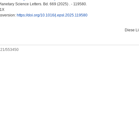
lanetary Science Letters. Bd. 669 (2025) . - 119580.
21X
gsversion:
https://doi.org/10.1016/j.epsl.2025.119580
Diese L
0921/553450