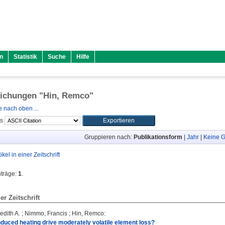
n
Statistik
Suche
Hilfe
lichungen "
Hin, Remco
"
 nach oben ...
ls
Gruppieren nach:
Publikationsform
|
Jahr
|
Keine G
tikel in einer Zeitschrift
nträge:
1
.
ner Zeitschrift
edith A.
;
Nimmo, Francis
;
Hin, Remco
:
duced heating drive moderately volatile element loss?