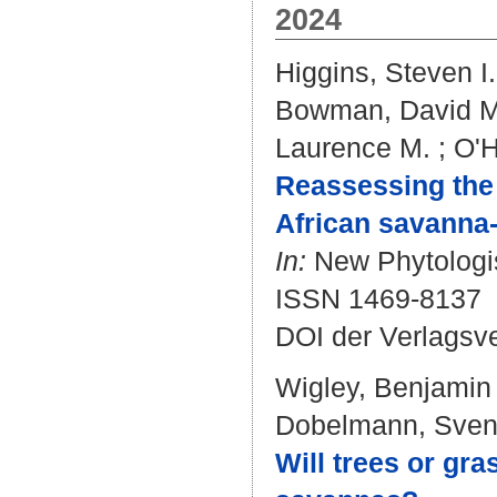
2024
Higgins, Steven I.
Bowman, David M.
Laurence M.
;
O'H
Reassessing the 
African savanna-
In:
New Phytologist
ISSN 1469-8137
DOI der Verlagsv
Wigley, Benjamin 
Dobelmann, Sven
Will trees or gra