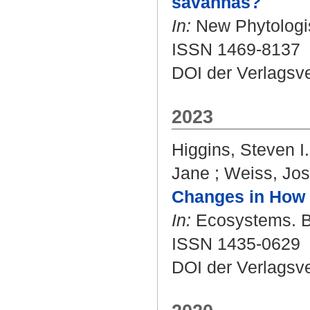
savannas?
In:
New Phytologist
ISSN 1469-8137
DOI der Verlagsv
2023
Higgins, Steven I.
Jane
;
Weiss, Jo
Changes in How C
In:
Ecosystems. Bd
ISSN 1435-0629
DOI der Verlagsv