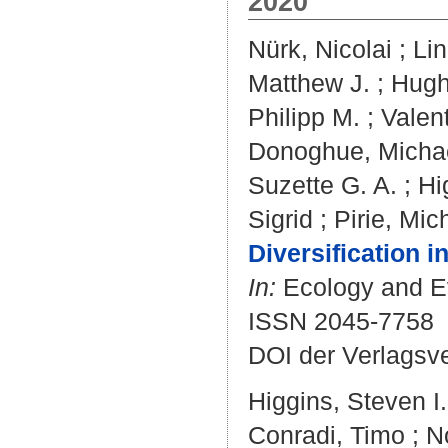
2020
Nürk, Nicolai
;
Lin
Matthew J.
;
Hugh
Philipp M.
;
Valent
Donoghue, Michae
Suzette G. A.
;
Hi
Sigrid
;
Pirie, Mic
Diversification 
In:
Ecology and Evo
ISSN 2045-7758
DOI der Verlagsv
Higgins, Steven I.
Conradi, Timo
;
N