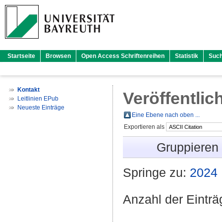
Startseite
Browsen
Open Access Schriftenreihen
Statistik
Suc
Kontakt
Veröffentlic
Leitlinien EPub
Neueste Einträge
Eine Ebene nach oben ...
Exportieren als
Gruppieren
Springe zu:
2024
Anzahl der Eintr