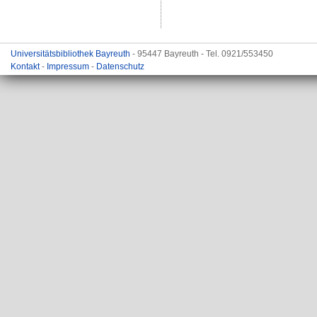
Universitätsbibliothek Bayreuth
- 95447 Bayreuth - Tel. 0921/553450
Kontakt
-
Impressum
-
Datenschutz