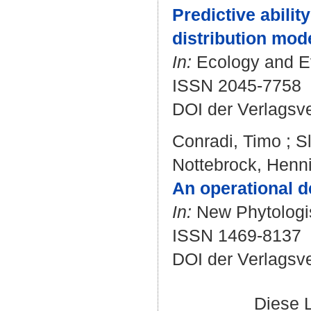
Predictive abilit
distribution mode
In:
Ecology and Evo
ISSN 2045-7758
DOI der Verlagsv
Conradi, Timo
;
S
Nottebrock, Henn
An operational d
In:
New Phytologist
ISSN 1469-8137
DOI der Verlagsv
Diese 