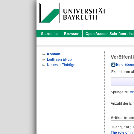
Startseite
Browsen
Open Access Schriftenreihe
Kontakt
Veröffent
Leitlinien EPub
Eine Ebene
Neueste Einträge
Exportieren a
Springe zu:
Ar
Anzahl der Ei
Artikel in ei
Huang, Kai
;
H
The role of in