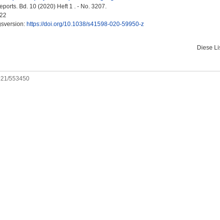
eports. Bd. 10 (2020) Heft 1 . - No. 3207.
22
gsversion:
https://doi.org/10.1038/s41598-020-59950-z
Diese L
0921/553450