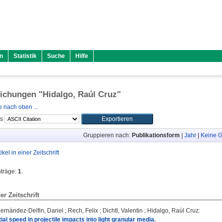
n
Statistik
Suche
Hilfe
lichungen "
Hidalgo, Raúl Cruz
"
 nach oben ...
ls
Gruppieren nach:
Publikationsform
|
Jahr
|
Keine G
tikel in einer Zeitschrift
nträge:
1
.
ner Zeitschrift
ernández-Delfin, Dariel
;
Rech, Felix
;
Dichtl, Valentin
;
Hidalgo, Raúl Cruz
:
itial speed in projectile impacts into light granular media.