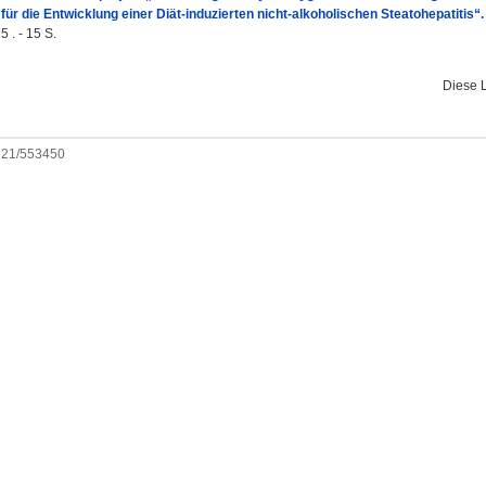
für die Entwicklung einer Diät-induzierten nicht-alkoholischen Steatohepatitis“.
 . - 15 S.
Diese 
0921/553450