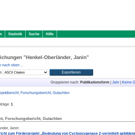
n
Statistik
Suche
Hilfe
lichungen "
Henkel-Oberländer, Janin
"
 nach oben ...
ls
Gruppieren nach:
Publikationsform
|
Jahr
|
Keine G
ojektbericht, Forschungsbericht, Gutachten
nträge:
1
.
ht, Forschungsbericht, Gutachten
nder, Janin
:
icht zum Förderprojekt „Bedeutung von Cyclooxygenase 2-vermittelt gebildet