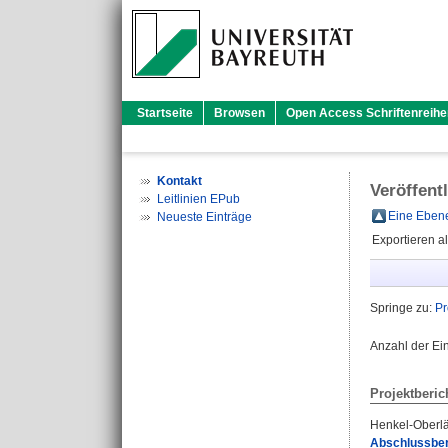
Startseite
Browsen
Open Access Schriftenreihe
Kontakt
Veröffent
Leitlinien EPub
Eine Ebene
Neueste Einträge
Exportieren a
Springe zu:
Pr
Anzahl der Ei
Projektberic
Henkel-Oberlä
Abschlussber