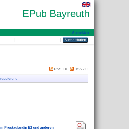
EPub Bayreuth
Anmelden
RSS 1.0
RSS 2.0
ruppierung
em Prostaglandin E2 und anderen