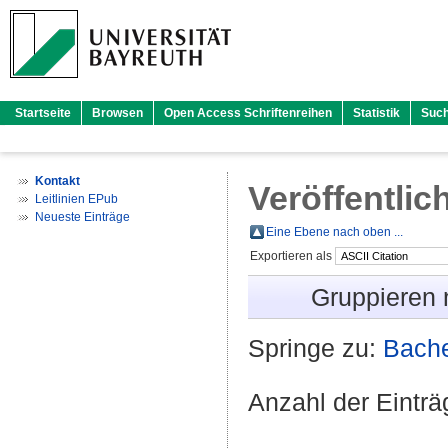
Startseite
Browsen
Open Access Schriftenreihen
Statistik
Suc
Kontakt
Veröffentlic
Leitlinien EPub
Neueste Einträge
Eine Ebene nach oben ...
Exportieren als
Gruppieren
Springe zu:
Bache
Anzahl der Eintr