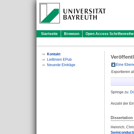
Startseite
Browsen
Open Access Schriftenreihe
Kontakt
Veröffent
Leitlinien EPub
Eine Ebene
Neueste Einträge
Exportieren a
Springe zu:
Di
Anzahl der Ei
Dissertation
Heinrich, Chri
Semiconducti