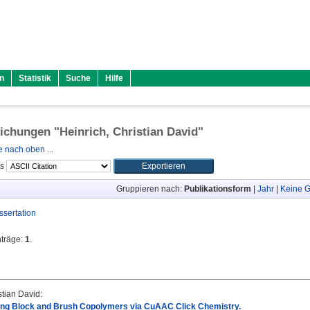
n
Statistik
Suche
Hilfe
lichungen "
Heinrich, Christian David
"
 nach oben ...
ls
Gruppieren nach:
Publikationsform
|
Jahr
|
Keine G
ssertation
nträge:
1
.
stian David
:
ng Block and Brush Copolymers via CuAAC Click Chemistry.