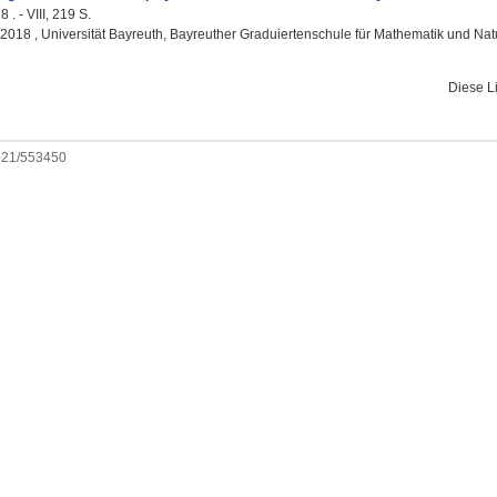
 . - VIII, 219 S.
, 2018 , Universität Bayreuth, Bayreuther Graduiertenschule für Mathematik und Na
Diese L
0921/553450