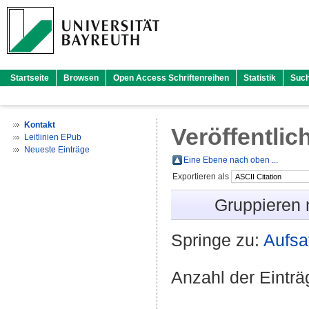
Startseite
Browsen
Open Access Schriftenreihen
Statistik
Suc
Kontakt
Veröffentlic
Leitlinien EPub
Neueste Einträge
Eine Ebene nach oben ...
Exportieren als
Gruppieren
Springe zu:
Aufsa
Anzahl der Eintr