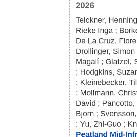
2026
Teickner, Hennin
Rieke Inga
;
Bork
De La Cruz, Flore
Drollinger, Simon
Magalí
;
Glatzel,
;
Hodgkins, Suza
;
Kleinebecker, Til
;
Mollmann, Chris
David
;
Pancotto,
Bjorn
;
Svensson,
;
Yu, Zhi-Guo
;
Kn
Peatland Mid-Inf