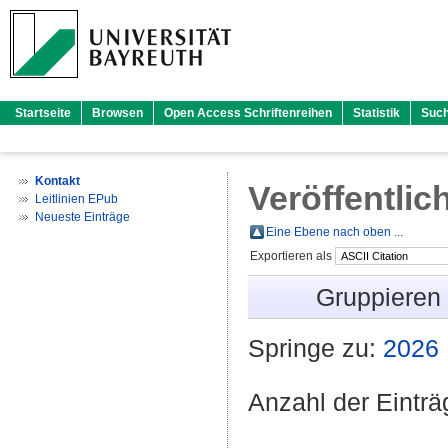
Startseite
Browsen
Open Access Schriftenreihen
Statistik
Suc
Kontakt
Veröffentlic
Leitlinien EPub
Neueste Einträge
Eine Ebene nach oben ...
Exportieren als
Gruppieren
Springe zu:
2026
Anzahl der Eintr