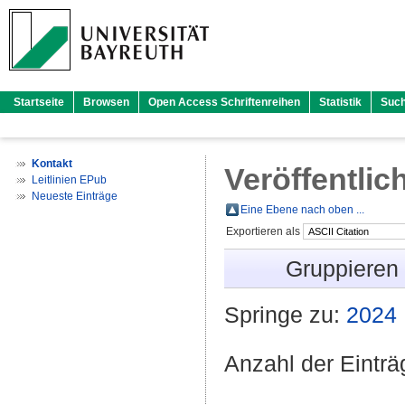
Startseite
Browsen
Open Access Schriftenreihen
Statistik
Suc
Kontakt
Veröffentlic
Leitlinien EPub
Neueste Einträge
Eine Ebene nach oben ...
Exportieren als
Gruppieren
Springe zu:
2024
Anzahl der Eintr