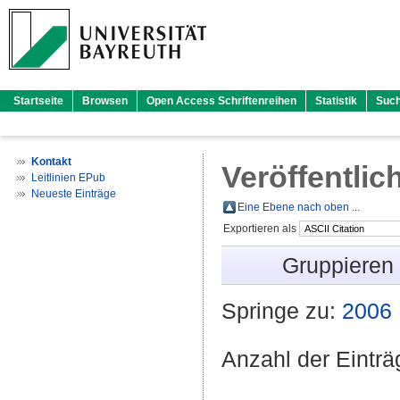
Startseite
Browsen
Open Access Schriftenreihen
Statistik
Suc
Kontakt
Veröffentlic
Leitlinien EPub
Neueste Einträge
Eine Ebene nach oben ...
Exportieren als
Gruppieren
Springe zu:
2006
Anzahl der Eintr