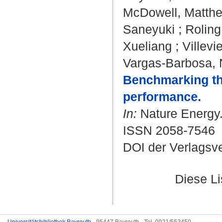
McDowell, Matthe
Saneyuki
;
Roling
Xueliang
;
Villevie
Vargas-Barbosa, 
Benchmarking the 
performance.
In:
Nature Energy. 
ISSN 2058-7546
DOI der Verlagsv
Diese L