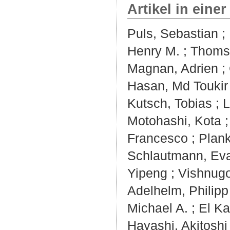
Artikel in einer
Puls, Sebastian
;
Henry M.
;
Thomse
Magnan, Adrien
;
Hasan, Md Toukir
Kutsch, Tobias
;
L
Motohashi, Kota
Francesco
;
Plank
Schlautmann, Ev
Yipeng
;
Vishnugo
Adelhelm, Philipp
Michael A.
;
El Ka
Hayashi, Akitoshi