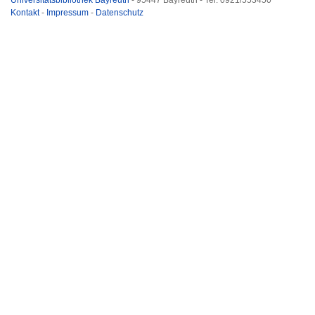
Universitätsbibliothek Bayreuth
- 95447 Bayreuth - Tel. 0921/553450
Kontakt
-
Impressum
-
Datenschutz