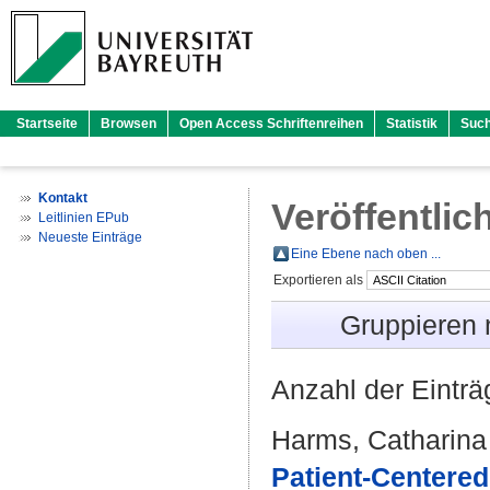
Startseite
Browsen
Open Access Schriftenreihen
Statistik
Suc
Kontakt
Veröffentlic
Leitlinien EPub
Neueste Einträge
Eine Ebene nach oben ...
Exportieren als
Gruppieren
Anzahl der Eintr
Harms, Catharina
Patient-Centere