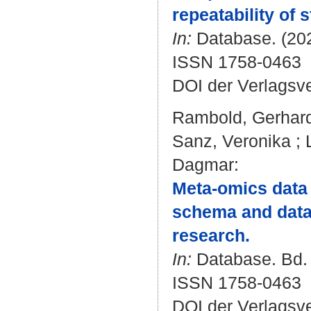
repeatability of 
In:
Database. (202
ISSN 1758-0463
DOI der Verlagsv
Rambold, Gerhar
Sanz, Veronika
;
Dagmar
:
Meta-omics data 
schema and data
research.
In:
Database. Bd. 
ISSN 1758-0463
DOI der Verlagsv