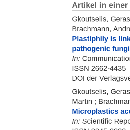
Artikel in einer
Gkoutselis, Gera
Brachmann, Andr
Plastiphily is li
pathogenic fungi
In:
Communications
ISSN 2662-4435
DOI der Verlagsv
Gkoutselis, Gera
Martin
;
Brachman
Microplastics ac
In:
Scientific Repo