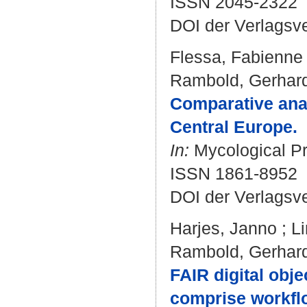
ISSN 2045-2322
DOI der Verlagsv
Flessa, Fabienne
Rambold, Gerhar
Comparative ana
Central Europe.
In:
Mycological Pro
ISSN 1861-8952
DOI der Verlagsv
Harjes, Janno
;
Li
Rambold, Gerhar
FAIR digital obj
comprise workflo