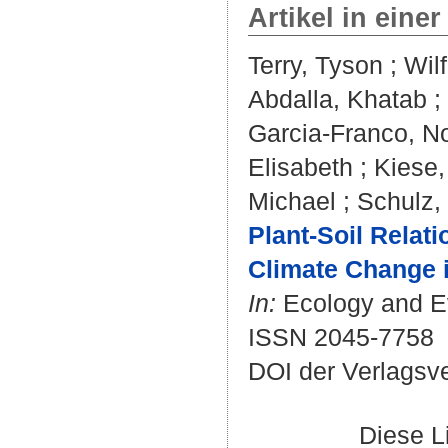
Artikel in einer
Terry, Tyson
;
Wilf
Abdalla, Khatab
;
Garcia-Franco, No
Elisabeth
;
Kiese,
Michael
;
Schulz,
Plant-Soil Relat
Climate Change 
In:
Ecology and Evo
ISSN 2045-7758
DOI der Verlagsv
Diese L