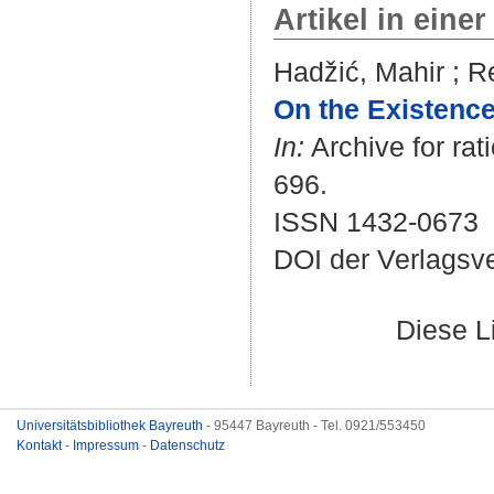
Artikel in einer
Hadžić, Mahir
;
R
On the Existence 
In:
Archive for rat
696.
ISSN 1432-0673
DOI der Verlagsv
Diese L
Universitätsbibliothek Bayreuth
- 95447 Bayreuth - Tel. 0921/553450
Kontakt
-
Impressum
-
Datenschutz