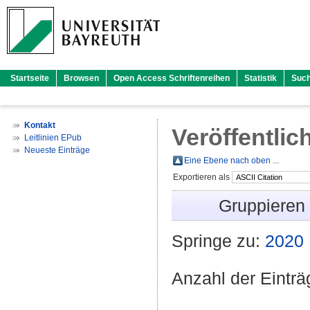
Startseite
Browsen
Open Access Schriftenreihen
Statistik
Suc
Kontakt
Veröffentlic
Leitlinien EPub
Neueste Einträge
Eine Ebene nach oben ...
Exportieren als
Gruppieren
Springe zu:
2020
Anzahl der Eintr