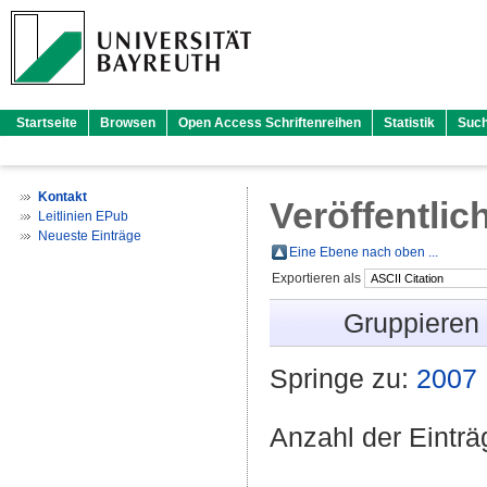
Startseite
Browsen
Open Access Schriftenreihen
Statistik
Suc
Kontakt
Veröffentlic
Leitlinien EPub
Neueste Einträge
Eine Ebene nach oben ...
Exportieren als
Gruppieren
Springe zu:
2007
Anzahl der Eintr