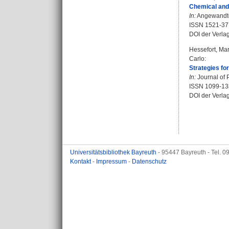
Chemical and 
In:
Angewandte 
ISSN 1521-37
DOI der Verla
Hessefort, Ma
Carlo
:
Strategies for
In:
Journal of P
ISSN 1099-13
DOI der Verla
Universitätsbibliothek Bayreuth
- 95447 Bayreuth - Tel. 
Kontakt
-
Impressum
-
Datenschutz