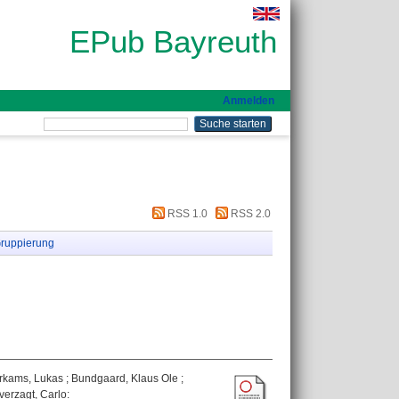
EPub Bayreuth
Anmelden
RSS 1.0
RSS 2.0
ruppierung
rkams, Lukas
;
Bundgaard, Klaus Ole
;
verzagt, Carlo
: