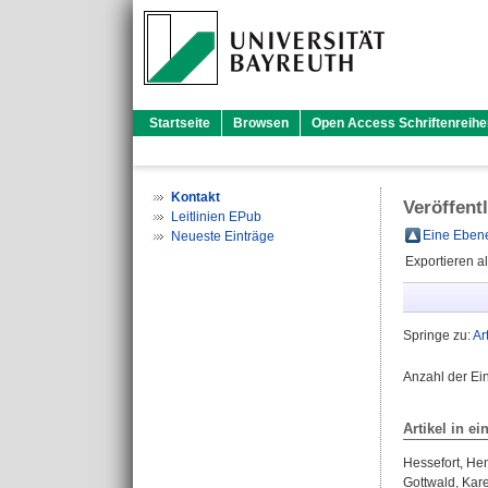
Startseite
Browsen
Open Access Schriftenreihe
Kontakt
Veröffent
Leitlinien EPub
Eine Ebene
Neueste Einträge
Exportieren a
Springe zu:
Ar
Anzahl der Ei
Artikel in ei
Hessefort, He
Gottwald, Kar