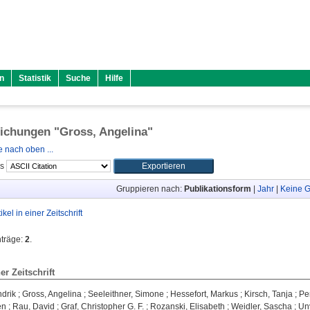
n
Statistik
Suche
Hilfe
lichungen "
Gross, Angelina
"
 nach oben ...
ls
Gruppieren nach:
Publikationsform
|
Jahr
|
Keine G
tikel in einer Zeitschrift
nträge:
2
.
ner Zeitschrift
ndrik
;
Gross, Angelina
;
Seeleithner, Simone
;
Hessefort, Markus
;
Kirsch, Tanja
;
Pe
en
;
Rau, David
;
Graf, Christopher G. F.
;
Rozanski, Elisabeth
;
Weidler, Sascha
;
Un