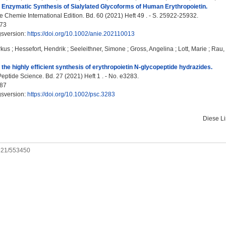
Enzymatic Synthesis of Sialylated Glycoforms of Human Erythropoietin.
Chemie International Edition. Bd. 60 (2021) Heft 49 . - S. 25922-25932.
73
gsversion:
https://doi.org/10.1002/anie.202110013
rkus
;
Hessefort, Hendrik
;
Seeleithner, Simone
;
Gross, Angelina
;
Lott, Marie
;
Rau,
 the highly efficient synthesis of erythropoietin N-glycopeptide hydrazides.
eptide Science. Bd. 27 (2021) Heft 1 . - No. e3283.
87
gsversion:
https://doi.org/10.1002/psc.3283
Diese L
0921/553450