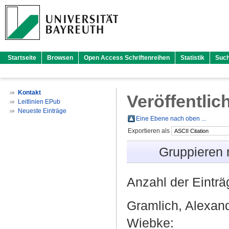
Startseite
Browsen
Open Access Schriftenreihen
Statistik
Suc
Kontakt
Veröffentlic
Leitlinien EPub
Neueste Einträge
Eine Ebene nach oben ...
Exportieren als
Gruppieren
Anzahl der Eintr
Gramlich, Alexan
Wiebke
: