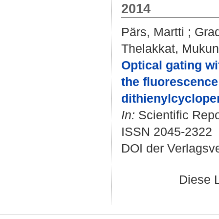
2014
Pärs, Martti
;
Gra
Thelakkat, Muku
Optical gating wi
the fluorescence
dithienylcyclope
In:
Scientific Repo
ISSN 2045-2322
DOI der Verlagsv
Diese 