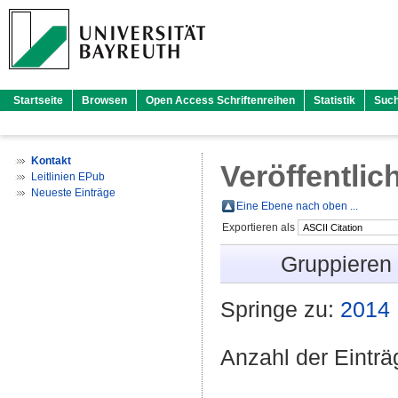
Startseite
Browsen
Open Access Schriftenreihen
Statistik
Suc
Kontakt
Veröffentlic
Leitlinien EPub
Neueste Einträge
Eine Ebene nach oben ...
Exportieren als
Gruppieren
Springe zu:
2014
Anzahl der Eintr