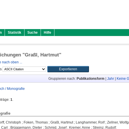
n
Statistik
Suche
Hilfe
lichungen "
Graßl, Hartmut
"
 nach oben ...
ls
Gruppieren nach:
Publikationsform
|
Jahr
|
Keine G
ch / Monografie
nträge:
1
.
grafie
rff, Christoph
;
Foken, Thomas
;
Graßl, Hartmut
;
Langhammer, Rolf
;
Zellner, Wolf
 Carl
;
Brüggemann, Dieter
;
Schmid, Josef
;
Kremer, Anne
;
Streinz, Rudolf
: