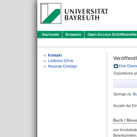
Startseite
Browsen
Open Access Schriftenreihe
Kontakt
Veröffent
Leitlinien EPub
Eine Ebene
Neueste Einträge
Exportieren a
Springe zu:
Bu
Anzahl der Ei
Buch / Mono
von Knobelsdo
Beierkuhnlein,