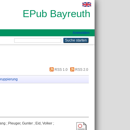
EPub Bayreuth
Anmelden
RSS 1.0
RSS 2.0
ruppierung
gang
;
Pleuger, Gunter
;
Eid, Volker
;