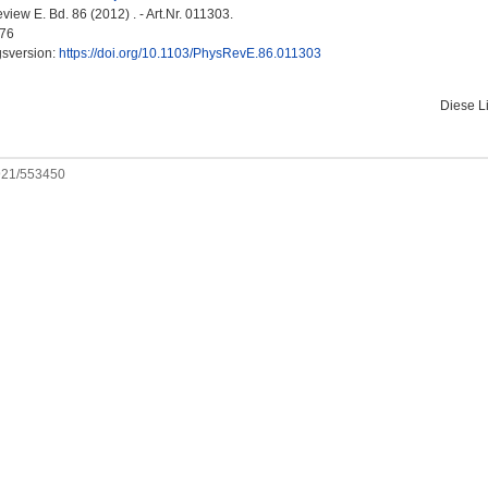
iew E. Bd. 86 (2012) . - Art.Nr. 011303.
76
gsversion:
https://doi.org/10.1103/PhysRevE.86.011303
Diese L
0921/553450