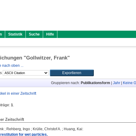
n
Statistik
Suche
Hilfe
lichungen "
Gollwitzer, Frank
"
 nach oben ...
ls
Gruppieren nach:
Publikationsform
|
Jahr
|
Keine G
tikel in einer Zeitschrift
nträge:
1
.
ner Zeitschrift
ank
;
Rehberg, Ingo
;
Krülle, Christof A.
;
Huang, Kai
:
 restitution for wet particles.