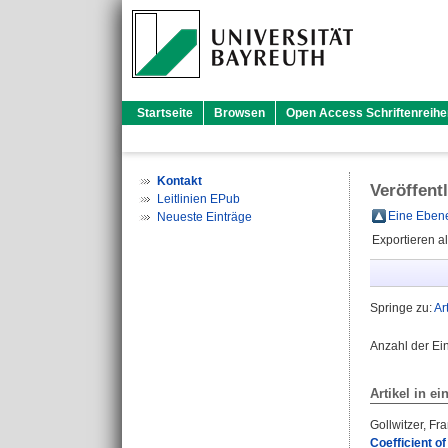
Startseite
Browsen
Open Access Schriftenreihe
Kontakt
Veröffent
Leitlinien EPub
Eine Ebene
Neueste Einträge
Exportieren a
Springe zu:
Ar
Anzahl der Ei
Artikel in ei
Gollwitzer, Fr
Coefficient of