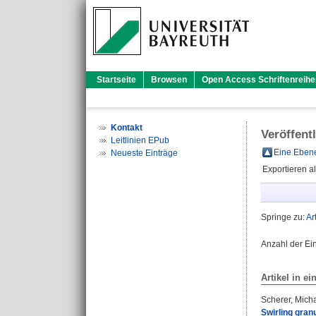
Startseite
Browsen
Open Access Schriftenreihe
Kontakt
Veröffent
Leitlinien EPub
Eine Ebene
Neueste Einträge
Exportieren a
Springe zu:
Ar
Anzahl der Ei
Artikel in ei
Scherer, Micha
Swirling granu