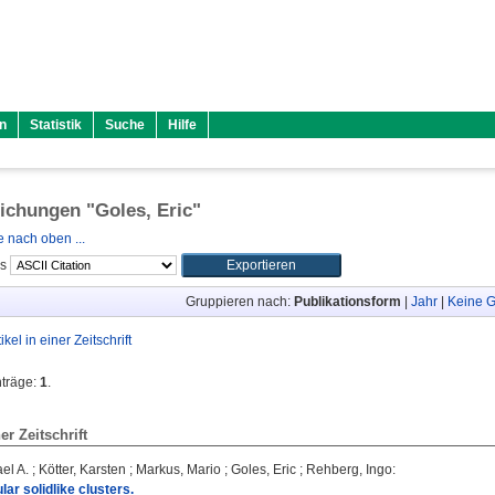
n
Statistik
Suche
Hilfe
lichungen "
Goles, Eric
"
 nach oben ...
ls
Gruppieren nach:
Publikationsform
|
Jahr
|
Keine G
tikel in einer Zeitschrift
nträge:
1
.
ner Zeitschrift
el A.
;
Kötter, Karsten
;
Markus, Mario
;
Goles, Eric
;
Rehberg, Ingo
:
lar solidlike clusters.