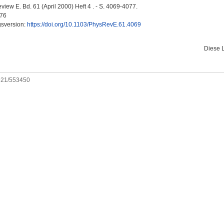
iew E. Bd. 61 (April 2000) Heft 4 . - S. 4069-4077.
76
gsversion:
https://doi.org/10.1103/PhysRevE.61.4069
Diese 
0921/553450