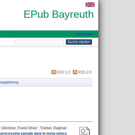
EPub Bayreuth
Anmelden
RSS 1.0
RSS 2.0
ruppierung
;
Glöckner, Frank Oliver
;
Triebel, Dagmar
:
r processing sample data in meta-omics