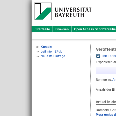
Startseite
Browsen
Open Access Schriftenreihe
Kontakt
Veröffent
Leitlinien EPub
Eine Ebene
Neueste Einträge
Exportieren a
Springe zu:
Ar
Anzahl der Ei
Artikel in ei
Rambold, Ger
Meta-omics da