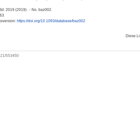
d. 2019 (2019) . - No. baz002.
63
gsversion:
https://doi.org/10.1093/database/baz002
Diese L
0921/553450