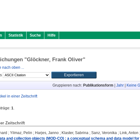
n
Statistik
Suche
Hilfe
lichungen "
Glöckner, Frank Oliver
"
 nach oben ...
ls
Gruppieren nach:
Publikationsform
|
Jahr
|
Keine G
tikel in einer Zeitschrift
nträge:
1
.
ner Zeitschrift
hard
;
Yilmaz, Pelin
;
Harjes, Janno
;
Klaster, Sabrina
;
Sanz, Veronika
;
Link, Anton
ta and collection objects (MOD-CO) : a conceptual schema and data model fo