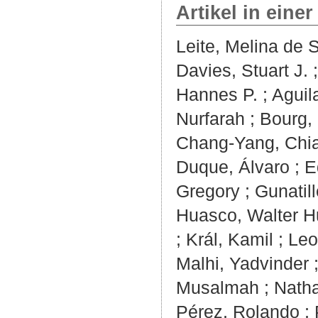
Artikel in einer
Leite, Melina de 
Davies, Stuart J.
Hannes P.
;
Aguil
Nurfarah
;
Bourg,
Chang‐Yang, Chi
Duque, Álvaro
;
E
Gregory
;
Gunatill
Huasco, Walter H
;
Král, Kamil
;
Leo
Malhi, Yadvinder
Musalmah
;
Natha
Pérez, Rolando
;