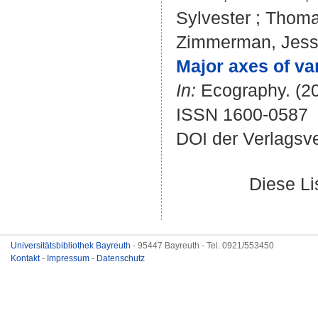
Sylvester
;
Thoma
Zimmerman, Jes
Major axes of va
In:
Ecography. (20
ISSN 1600-0587
DOI der Verlagsv
Diese L
Universitätsbibliothek Bayreuth
- 95447 Bayreuth - Tel. 0921/553450
Kontakt
-
Impressum
-
Datenschutz