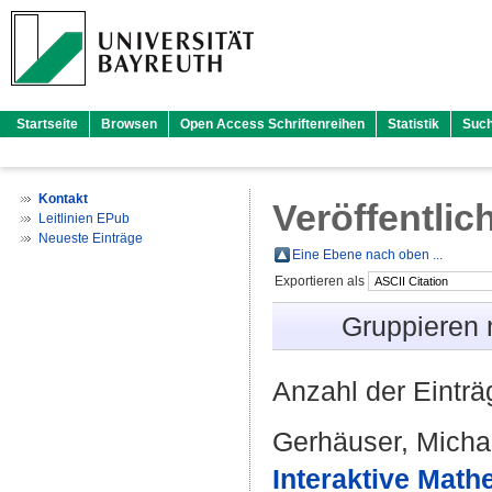
Startseite
Browsen
Open Access Schriftenreihen
Statistik
Suc
Kontakt
Veröffentlic
Leitlinien EPub
Neueste Einträge
Eine Ebene nach oben ...
Exportieren als
Gruppieren
Anzahl der Eintr
Gerhäuser, Micha
Interaktive Math