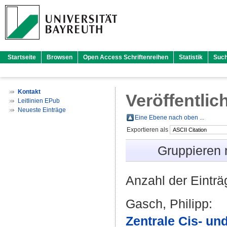
Startseite
Browsen
Open Access Schriftenreihen
Statistik
Suc
Kontakt
Veröffentlic
Leitlinien EPub
Neueste Einträge
Eine Ebene nach oben ...
Exportieren als
Gruppieren
Anzahl der Eintr
Gasch, Philipp
:
Zentrale Cis- un