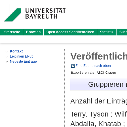
Startseite
Browsen
Open Access Schriftenreihen
Statistik
Suc
Kontakt
Veröffentlic
Leitlinien EPub
Neueste Einträge
Eine Ebene nach oben ...
Exportieren als
Gruppieren
Anzahl der Eintr
Terry, Tyson
;
Wilf
Abdalla, Khatab
;