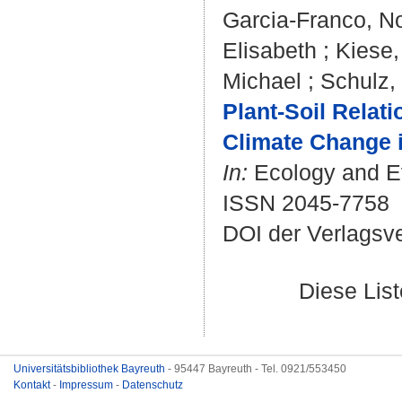
Garcia-Franco, No
Elisabeth
;
Kiese,
Michael
;
Schulz,
Plant-Soil Relat
Climate Change 
In:
Ecology and Evo
ISSN 2045-7758
DOI der Verlagsv
Diese Lis
Universitätsbibliothek Bayreuth
- 95447 Bayreuth - Tel. 0921/553450
Kontakt
-
Impressum
-
Datenschutz