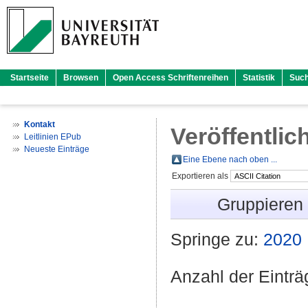
Startseite
Browsen
Open Access Schriftenreihen
Statistik
Suc
Kontakt
Veröffentlic
Leitlinien EPub
Neueste Einträge
Eine Ebene nach oben ...
Exportieren als
Gruppieren
Springe zu:
2020
Anzahl der Eintr