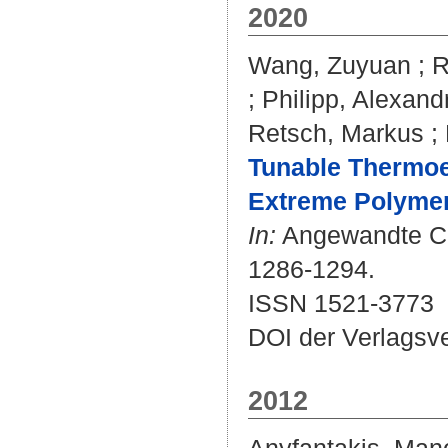
2020
Wang, Zuyuan
;
R
;
Philipp, Alexand
Retsch, Markus
;
Tunable Thermoel
Extreme Polymer
In:
Angewandte Chem
1286-1294.
ISSN 1521-3773
DOI der Verlagsv
2012