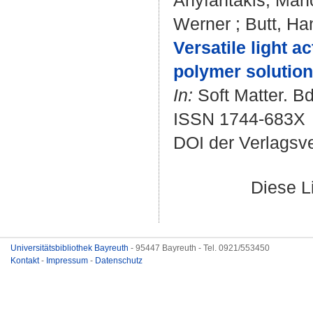
Anyfantakis, Man
Werner
;
Butt, Ha
Versatile light a
polymer solution
In:
Soft Matter. Bd
ISSN 1744-683X
DOI der Verlagsv
Diese L
Universitätsbibliothek Bayreuth
- 95447 Bayreuth - Tel. 0921/553450
Kontakt
-
Impressum
-
Datenschutz