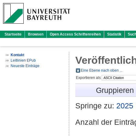
Startseite
Browsen
Open Access Schriftenreihen
Statistik
Suc
Kontakt
Veröffentlic
Leitlinien EPub
Neueste Einträge
Eine Ebene nach oben ...
Exportieren als
Gruppieren
Springe zu:
2025
Anzahl der Eintr