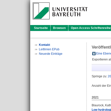
Startseite
Browsen
Open Access Schriftenreihe
Kontakt
Veröffent
Leitlinien EPub
Eine Ebene
Neueste Einträge
Exportieren a
Springe zu:
2
Anzahl der Ei
2021
Blaurock, Kat
Low hydrologi