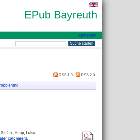
EPub Bayreuth
Anmelden
RSS 1.0
RSS 2.0
ruppierung
, Stefan
;
Hopp, Luisa
:
water catchment.