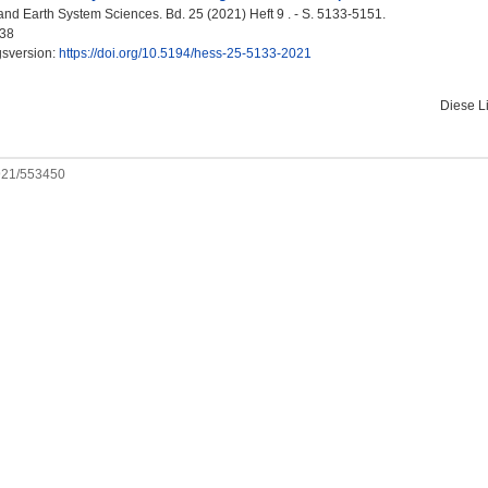
nd Earth System Sciences. Bd. 25 (2021) Heft 9 . - S. 5133-5151.
38
gsversion:
https://doi.org/10.5194/hess-25-5133-2021
Diese L
0921/553450