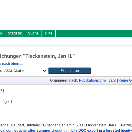
n
Statistik
Suche
Hilfe
lichungen "
Fleckenstein, Jan H.
"
 nach oben ...
ls
Gruppieren nach:
Publikationsform
|
Jahr
|
Keine G
021
nträge:
1
.
harina
;
Beudert, Burkhard
;
Gilfedder, Benjamin Silas
;
Fleckenstein, Jan H.
;
Peiffer
cal connectivity after summer drought inhibits DOC export in a forested head