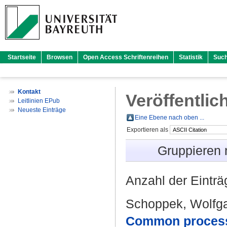
Startseite
Browsen
Open Access Schriftenreihen
Statistik
Suc
Kontakt
Veröffentlic
Leitlinien EPub
Neueste Einträge
Eine Ebene nach oben ...
Exportieren als
Gruppieren
Anzahl der Eintr
Schoppek, Wolfg
Common process