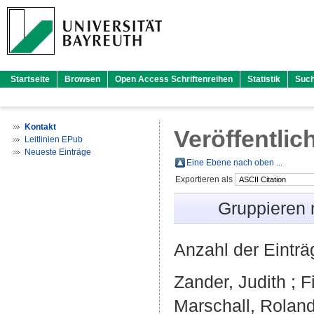
Startseite
Browsen
Open Access Schriftenreihen
Statistik
Suc
Kontakt
Veröffentlic
Leitlinien EPub
Neueste Einträge
Eine Ebene nach oben ...
Exportieren als
Gruppieren
Anzahl der Eintr
Zander, Judith
;
F
Marschall, Rolan