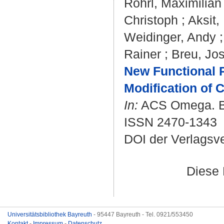
Röhrl, Maximilian
Christoph
;
Aksit,
Weidinger, Andy
Rainer
;
Breu, Jos
New Functional 
Modification of C
In:
ACS Omega. Bd.
ISSN 2470-1343
DOI der Verlagsv
Diese 
Universitätsbibliothek Bayreuth
- 95447 Bayreuth - Tel. 0921/553450
Kontakt
-
Impressum
-
Datenschutz