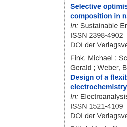
Selective optimis
composition in n
In:
Sustainable Ene
ISSN 2398-4902
DOI der Verlagsv
Fink, Michael
;
Sc
Gerald
;
Weber, Bi
Design of a flex
electrochemistry
In:
Electroanalysis
ISSN 1521-4109
DOI der Verlagsv