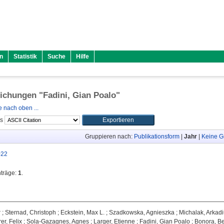
n
Statistik
Suche
Hilfe
lichungen "
Fadini, Gian Poalo
"
 nach oben ...
ls
Gruppieren nach:
Publikationsform
|
Jahr
|
Keine G
022
nträge:
1
.
r
;
Sternad, Christoph
;
Eckstein, Max L.
;
Szadkowska, Agnieszka
;
Michalak, Arkad
er, Felix
;
Sola-Gazagnes, Agnes
;
Larger, Etienne
;
Fadini, Gian Poalo
;
Bonora, B