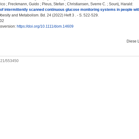
rico
;
Freckmann, Guido
;
Pleus, Stefan
;
Christiansen, Sverre C.
;
Sourij, Harald
:
f intermittently scanned continuous glucose monitoring systems in people with
besity and Metabolism. Bd. 24 (2022) Heft 3 . - S. 522-529.
02
gsversion:
https://doi.org/10.1111/dom.14609
Diese 
0921/553450