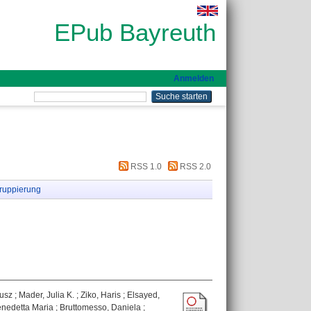
EPub Bayreuth
Anmelden
RSS 1.0
RSS 2.0
ruppierung
iusz
;
Mader, Julia K.
;
Ziko, Haris
;
Elsayed,
enedetta Maria
;
Bruttomesso, Daniela
;