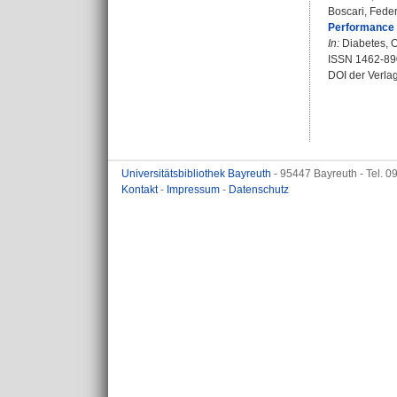
Boscari, Fede
Performance o
In:
Diabetes, O
ISSN 1462-89
DOI der Verla
Universitätsbibliothek Bayreuth
- 95447 Bayreuth - Tel. 
Kontakt
-
Impressum
-
Datenschutz