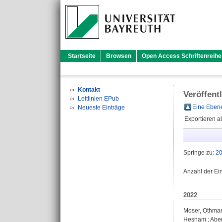
Startseite
Browsen
Open Access Schriftenreihe
Kontakt
Veröffent
Leitlinien EPub
Eine Ebene
Neueste Einträge
Exportieren a
Springe zu:
2
Anzahl der Ei
2022
Moser, Othma
Hesham
;
Aber