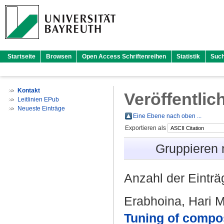
Startseite
Browsen
Open Access Schriftenreihen
Statistik
Suc
Kontakt
Veröffentlic
Leitlinien EPub
Neueste Einträge
Eine Ebene nach oben ...
Exportieren als
Gruppieren
Anzahl der Eintr
Erabhoina, Hari 
Tuning of compos