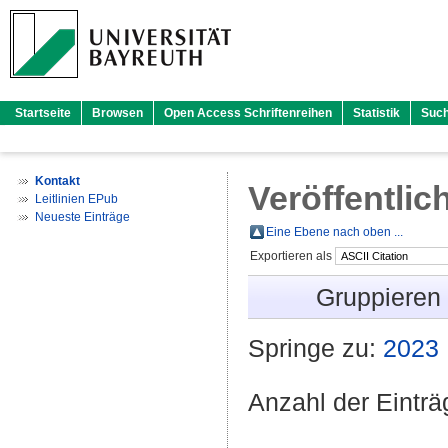
Startseite
Browsen
Open Access Schriftenreihen
Statistik
Suc
Kontakt
Veröffentlic
Leitlinien EPub
Neueste Einträge
Eine Ebene nach oben ...
Exportieren als
Gruppieren
Springe zu:
2023
Anzahl der Eintr