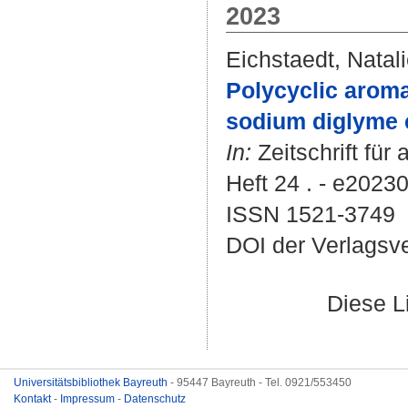
2023
Eichstaedt, Natal
Polycyclic aroma
sodium diglyme 
In:
Zeitschrift fü
Heft 24 . - e2023
ISSN 1521-3749
DOI der Verlagsv
Diese L
Universitätsbibliothek Bayreuth
- 95447 Bayreuth - Tel. 0921/553450
Kontakt
-
Impressum
-
Datenschutz