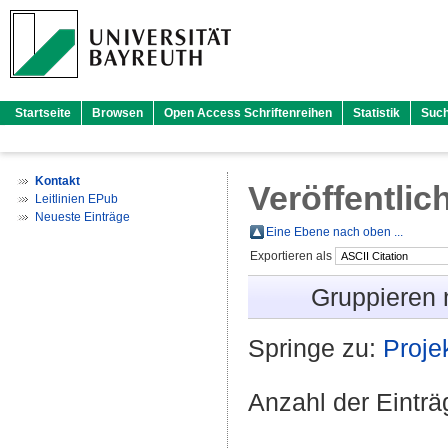
Startseite
Browsen
Open Access Schriftenreihen
Statistik
Suc
Kontakt
Veröffentlic
Leitlinien EPub
Neueste Einträge
Eine Ebene nach oben ...
Exportieren als
Gruppieren
Springe zu:
Proje
Anzahl der Eintr