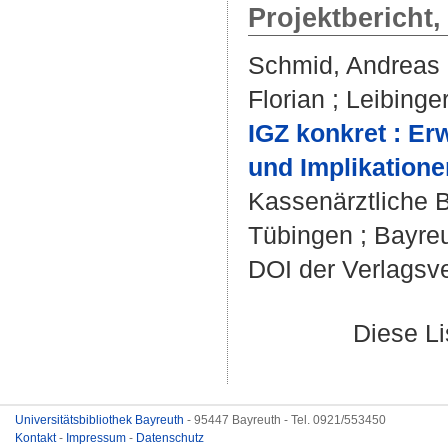
Projektbericht
Schmid, Andreas
Florian
;
Leibinger
IGZ konkret : E
und Implikatione
Kassenärztliche 
Tübingen ; Bayreu
DOI der Verlagsv
Diese L
Universitätsbibliothek Bayreuth
- 95447 Bayreuth - Tel. 0921/553450
Kontakt
-
Impressum
-
Datenschutz