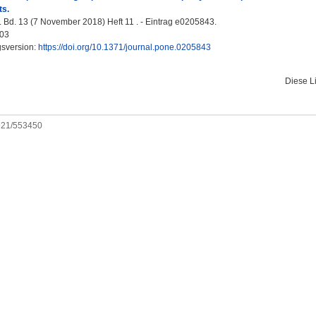
ts.
d. 13 (7 November 2018) Heft 11 . - Eintrag e0205843.
03
gsversion:
https://doi.org/10.1371/journal.pone.0205843
Diese L
0921/553450