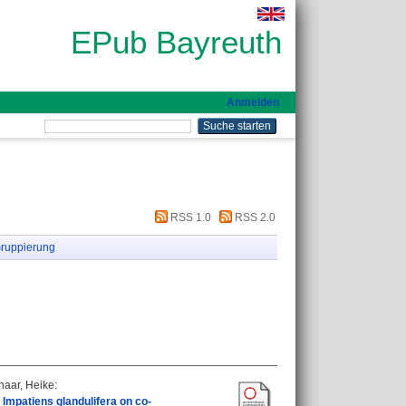
EPub Bayreuth
Anmelden
RSS 1.0
RSS 2.0
ruppierung
haar, Heike
:
 Impatiens glandulifera on co-