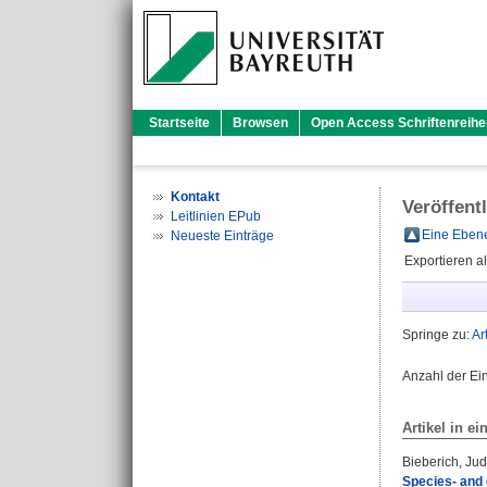
Startseite
Browsen
Open Access Schriftenreihe
Kontakt
Veröffent
Leitlinien EPub
Eine Ebene
Neueste Einträge
Exportieren a
Springe zu:
Ar
Anzahl der Ei
Artikel in ei
Bieberich, Jud
Species- and 