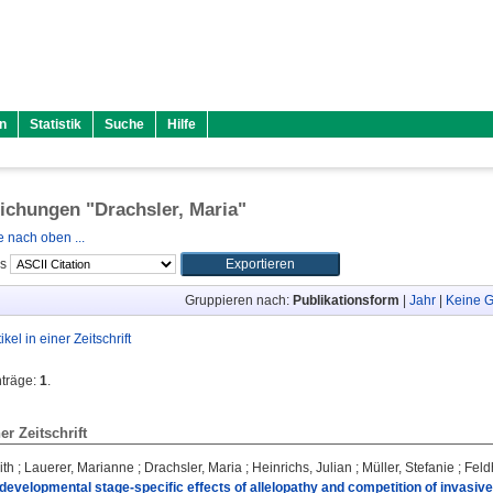
n
Statistik
Suche
Hilfe
lichungen "
Drachsler, Maria
"
 nach oben ...
ls
Gruppieren nach:
Publikationsform
|
Jahr
|
Keine G
tikel in einer Zeitschrift
nträge:
1
.
ner Zeitschrift
ith
;
Lauerer, Marianne
;
Drachsler, Maria
;
Heinrichs, Julian
;
Müller, Stefanie
;
Feld
developmental stage-specific effects of allelopathy and competition of invasive